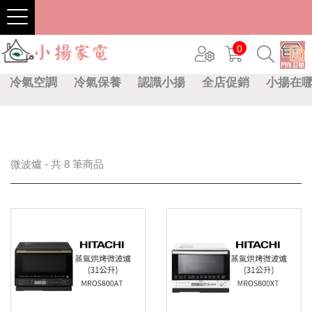
0
冷氣空調
冷氣保養
認識小揚
全店促銷
小揚在
微波爐 - 共 8 筆商品