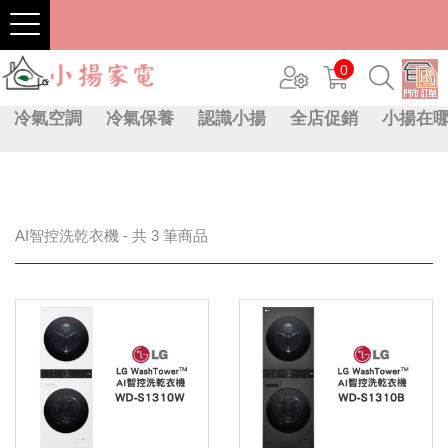
0
冷氣空調
冷氣保養
認識小揚
全店促銷
小揚在
AI智控洗乾衣機 - 共 3 筆商品