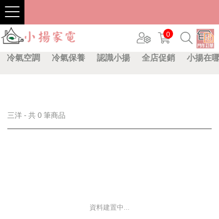
0
冷氣空調
冷氣保養
認識小揚
全店促銷
小揚在
三洋 - 共 0 筆商品
資料建置中...