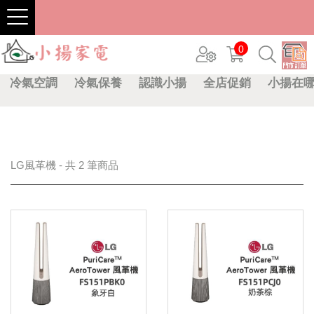
0
冷氣空調
冷氣保養
認識小揚
全店促銷
小揚在
LG風革機 - 共 2 筆商品