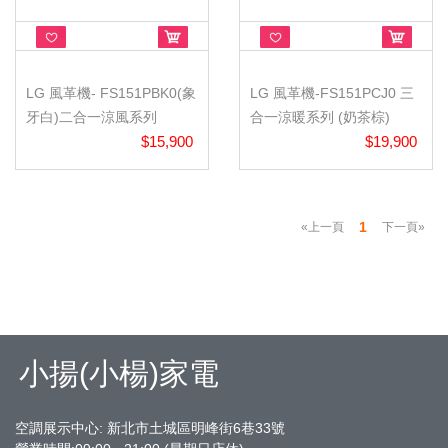
LG 風革機- FS151PBK0(象
LG 風革機-FS151PCJ0 三
牙白)二合一涼風系列
合一涼暖系列 (奶茶棕)
$15,900
$19,900
1
«上一頁
下一頁»
小揚(小楊)家電
空調展示中心: 新北市土城區明峰街6巷33號