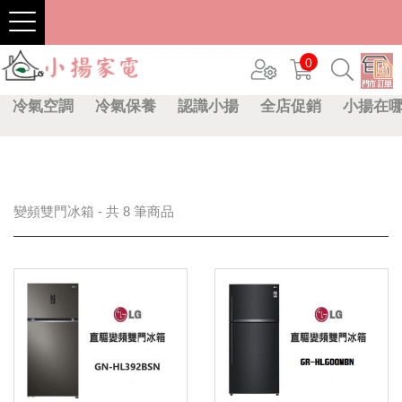
0
冷氣空調
冷氣保養
認識小揚
全店促銷
小揚在
變頻雙門冰箱 - 共 8 筆商品