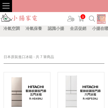
0
冷氣空調
冷氣保養
認識小揚
全店促銷
小揚在
日本原裝進口冰箱 - 共 7 筆商品