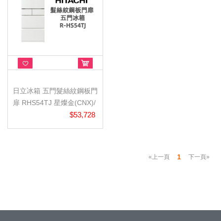
日立冰箱 五門髮絲紋鋼板門
扉 RHS54TJ 星燦金(CNX)/
月...
$53,728
1
«上一頁
下一頁»