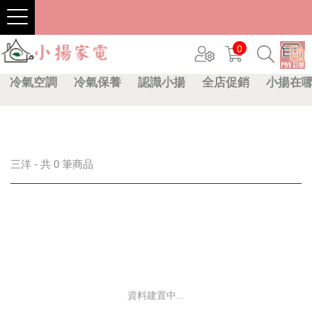
0
冷氣空調
冷氣保養
認識小揚
全店促銷
小揚在
三洋 - 共 0 筆商品
資料建置中...