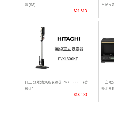
銀(SS)
自動投
$21,610
日立 鋰電池無線吸塵器 PVXL300KT (香
日立 微
檳金)
熱水蒸氣
$13,400