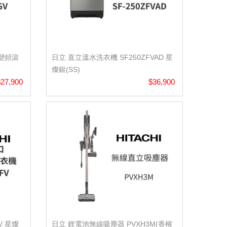
 變頻滾
日立 直立溫水洗衣機 SF250ZFVAD 星
燦銀(SS)
$27,900
$36,900
V 星燦
日立 鋰電池無線吸塵器 PVXH3M(香檳