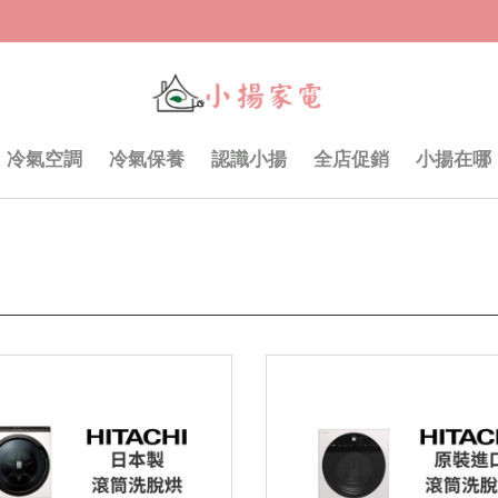
冷氣空調
冷氣保養
認識小揚
全店促銷
小揚在哪