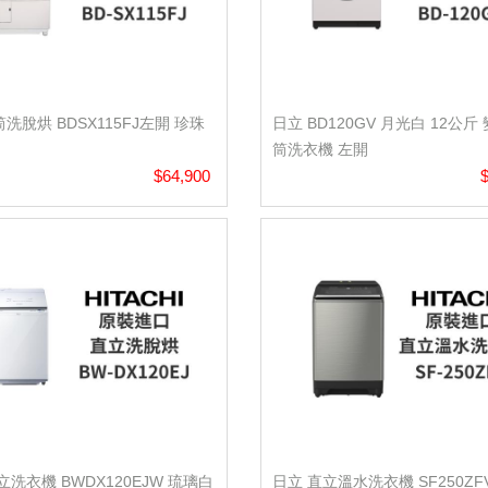
洗脫烘 BDSX115FJ左開 珍珠
日立 BD120GV 月光白 12公斤
筒洗衣機 左開
$64,900
立洗衣機 BWDX120EJW 琉璃白
日立 直立溫水洗衣機 SF250ZF